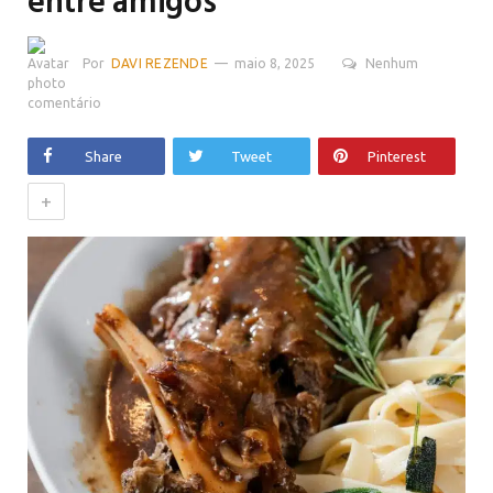
entre amigos
Por
DAVI REZENDE
maio 8, 2025
Nenhum
comentário
Share
Tweet
Pinterest
+