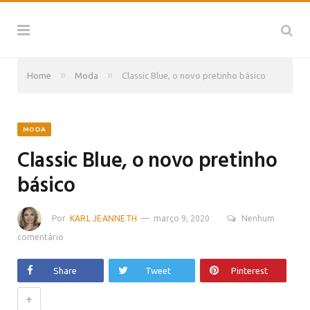
»
»
Home
Moda
Classic Blue, o novo pretinho básico
MODA
Classic Blue, o novo pretinho
básico
Por
KARL JEANNETH
março 9, 2020
Nenhum
comentário
Share
Tweet
Pinterest
+