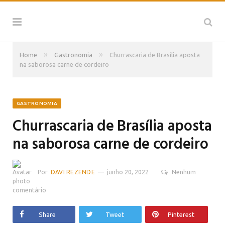
»
»
Home
Gastronomia
Churrascaria de Brasília aposta
na saborosa carne de cordeiro
GASTRONOMIA
Churrascaria de Brasília aposta
na saborosa carne de cordeiro
Por
DAVI REZENDE
junho 20, 2022
Nenhum
comentário
Share
Tweet
Pinterest