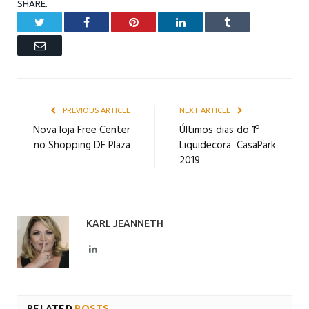
SHARE.
Twitter
Facebook
Pinterest
LinkedIn
Tumblr
Email
PREVIOUS ARTICLE
NEXT ARTICLE
Nova loja Free Center
Últimos dias do 1º
no Shopping DF Plaza
Liquidecora CasaPark
2019
KARL JEANNETH
LinkedIn
RELATED
POSTS