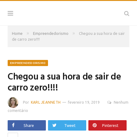
»
»
Home
Empreendedorismo
Chegou a sua hora de sair
de carro zero!!!!
EMPREENDEDORISMO
Chegou a sua hora de sair de
carro zero!!!!
Por
KARL JEANNETH
fevereiro 19, 2019
Nenhum
comentário
Share
Tweet
Pinterest