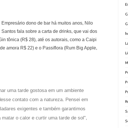
E
G
Empresário dono de bar há muitos anos, Nilo
G
Santos fala sobre a carta de drinks, que vai dos
h
Gin tônica (R$ 28), até os autorais, como a Caipi
L
 de amora R$ 22) e o Passiflora (Rum Big Apple,
L
M
P
P
onar uma tarde gostosa em um ambiente
P
desse contato com a natureza. Pensei em
R
aladares exigentes e também garantimos
S
 matar o calor e curtir uma tarde de sol”,
S