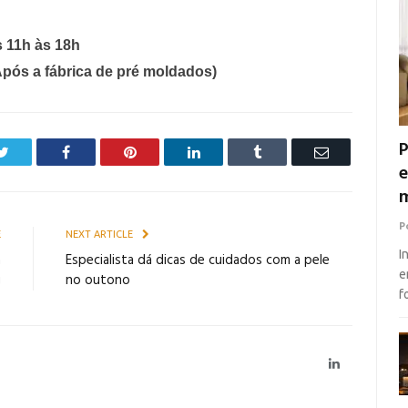
 11h às 18h
(Após a fábrica de pré moldados)
P
Twitter
Facebook
Pinterest
LinkedIn
Tumblr
Email
e
m
P
E
NEXT ARTICLE
I
a
Especialista dá dicas de cuidados com a pele
e
g
no outono
f
LinkedIn