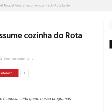
ef Raquel Amaral assume cozinha do Rota Leste
ssume cozinha do Rota
Nenhum comentário
+
interest
nte é aposta certa quem busca programas