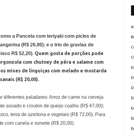
A
como a Panceta com teriyaki com picles de
B
ngerina (R$ 26,80); e o trio de gravlax de
C
Quem gosta de porções pode
bisco R$ 52,20).
C
gorgonzola com chutney de pêra e salame com
D
dos mixes de linguiças com melado e mostarda
D
sanais (R$ 20,00).
D
r diferentes paladares: Arroz de carne na cerveja
D
te assado e crouton de queijo coalho (R$ 47,00);
E
co, terra de azeitona e vegetais (R$ 72,00). Para
E
te com canela e sorvete (R$ 20,00).
E