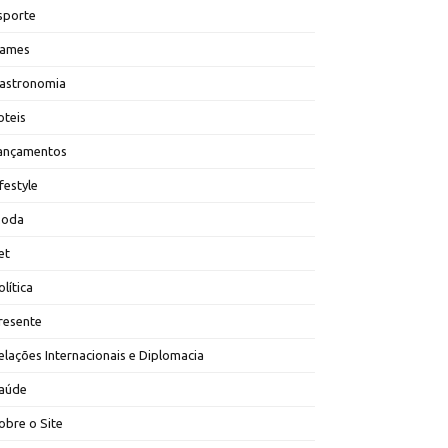
sporte
ames
astronomia
oteis
ançamentos
ifestyle
oda
et
olítica
resente
elações Internacionais e Diplomacia
aúde
obre o Site