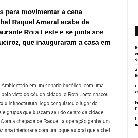
s para movimentar a cena
chef Raquel Amaral acaba de
urante Rota Leste e se junta aos
Queiroz, que inauguraram a casa em
R
e
d
A
R
Ambientado em um cenário bucólico, com uma
D
c
bela vista do céu da cidade, o Rota Leste nasceu
F
 e infraestrutura, logo conquistou o lugar de
P
s e grupos que buscam sair do centro da cidade
H
. Com a chegada de Raquel, a operação ganha um
n
ozinha interiorana com um toque autoral que a chef