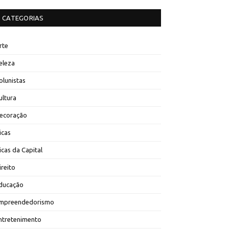
CATEGORIAS
rte
eleza
olunistas
ultura
ecoração
icas
icas da Capital
ireito
ducação
mpreendedorismo
ntretenimento