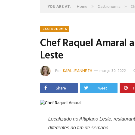
»
»
Home
Gastronomia
Ch
YOU ARE AT:
GASTRONOMIA
Chef Raquel Amaral a
Leste
Por
KARL JEANNETH
março 30, 2022
Share
Tweet
P
Localizado no Altiplano Leste, restaura
diferentes no fim de semana