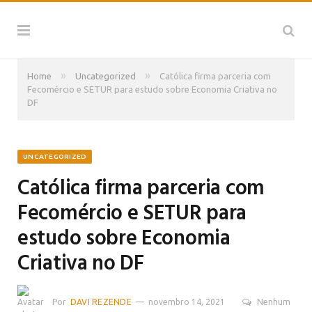
»
»
Home
Uncategorized
Católica firma parceria com
Fecomércio e SETUR para estudo sobre Economia Criativa no
DF
UNCATEGORIZED
Católica firma parceria com
Fecomércio e SETUR para
estudo sobre Economia
Criativa no DF
Por
DAVI REZENDE
novembro 14, 2021
Nenhum