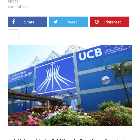
comentário
Share
Tweet
Pinterest
+