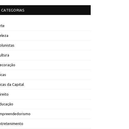
CATEGORIAS
rte
eleza
olunistas
ultura
ecoração
icas
icas da Capital
ireito
ducação
mpreendedorismo
ntretenimento