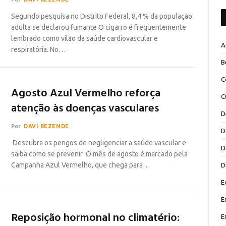
Segundo pesquisa no Distrito Federal, 8,4 % da população
adulta se declarou fumante O cigarro é frequentemente
lembrado como vilão da saúde cardiovascular e
A
respiratória. No…
B
C
Agosto Azul Vermelho reforça
C
atenção às doenças vasculares
D
Por
DAVI REZENDE
D
Descubra os perigos de negligenciar a saúde vascular e
D
saiba como se prevenir O mês de agosto é marcado pela
Campanha Azul Vermelho, que chega para…
D
E
E
Reposição hormonal no climatério:
E