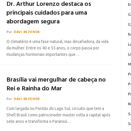
Dr. Arthur Lorenzo destaca os
E
principais cuidados para uma
G
abordagem segura
G
Por
DAVI REZENDE
h
O climatério é uma fase natural, mas desafiadora, da vida
L
da mulher. Entre os 40 e 55 anos, o corpo passa por
mudanças hormonais importantes que…
L
M
P
Brasília vai mergulhar de cabeça no
P
Rei e Rainha do Mar
P
Por
DAVI REZENDE
R
Com largada no Pontão do Lago Sul, circuito que tem a
S
Shell Brasil como patrocinador master volta à capital após
sete anos e transforma o Paranoá…
S