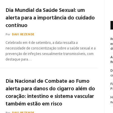
Dia Mundial da Saúde Sexual: um
alerta para a importância do cuidado
contínuo
Por
DAVI REZENDE
R
Celebrado em 4 de setembro, a data ressalta a
e
necessidade de conscientização sobre a saúde sexual e a
d
prevenção de infeções sexualmente transmissíveis, com
A
destaque para…
R
D
c
Dia Nacional de Combate ao Fumo
F
alerta para danos do cigarro além do
P
coração: intestino e sistema vascular
H
também estão em risco
n
Por
DAVI REZENDE