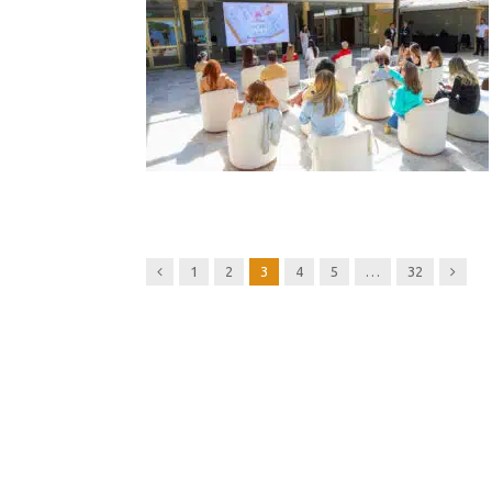
Previous
Next
1
2
3
4
5
…
32