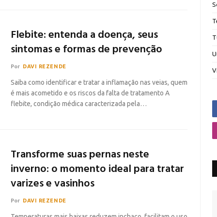
S
T
Flebite: entenda a doença, seus
T
sintomas e formas de prevenção
U
Por
DAVI REZENDE
V
Saiba como identificar e tratar a inflamação nas veias, quem
é mais acometido e os riscos da falta de tratamento A
flebite, condição médica caracterizada pela…
Transforme suas pernas neste
inverno: o momento ideal para tratar
varizes e vasinhos
Por
DAVI REZENDE
Temperaturas mais baixas reduzem inchaço, facilitam o uso