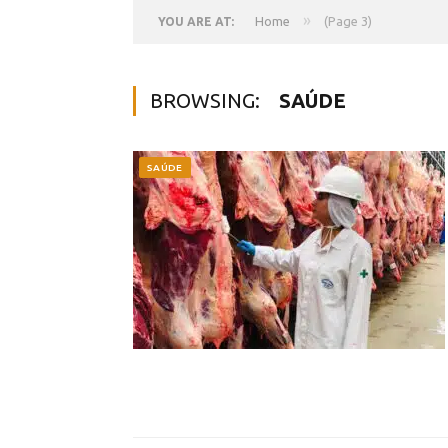
»
Home
(Page 3)
YOU ARE AT:
BROWSING:
SAÚDE
SAÚDE