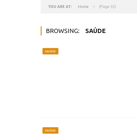
»
Home
(Page 32)
YOU ARE AT:
BROWSING:
SAÚDE
SAÚDE
SAÚDE