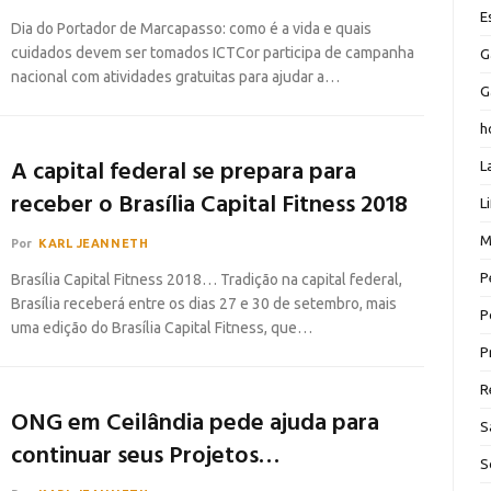
E
Dia do Portador de Marcapasso: como é a vida e quais
cuidados devem ser tomados ICTCor participa de campanha
G
nacional com atividades gratuitas para ajudar a…
G
h
A capital federal se prepara para
L
receber o Brasília Capital Fitness 2018
L
M
Por
KARL JEANNETH
P
Brasília Capital Fitness 2018… Tradição na capital federal,
Brasília receberá entre os dias 27 e 30 de setembro, mais
P
uma edição do Brasília Capital Fitness, que…
P
R
ONG em Ceilândia pede ajuda para
S
continuar seus Projetos…
S