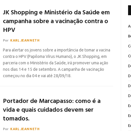
JK Shopping e Ministério da Saúde em
campanha sobre a vacinação contra o
A
HPV
B
Por
KARL JEANNETH
C
Para alertar os jovens sobre a importância de tomar a vacina
C
contra o HPV (Papiloma Vírus Humano), o JK Shopping, em
parceria com o Ministério da Saúde, irá promover uma ação
D
nos dias 14 e 15 de setembro. A campanha de vacinação
começou no dia 04 e vai até 28/09/18.
D
D
D
Portador de Marcapasso: como é a
E
vida e quais cuidados devem ser
E
tomados.
E
Por
KARL JEANNETH