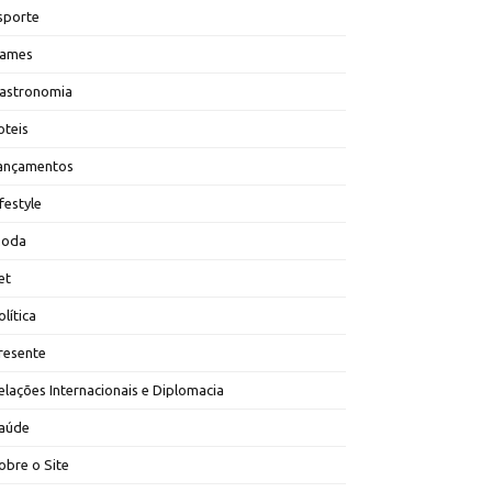
sporte
ames
astronomia
oteis
ançamentos
ifestyle
oda
et
olítica
resente
elações Internacionais e Diplomacia
aúde
obre o Site