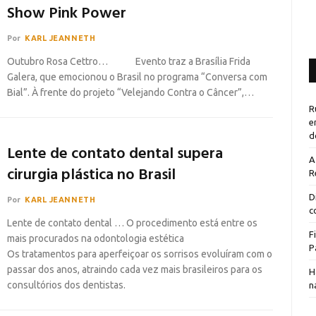
Show Pink Power
Por
KARL JEANNETH
Outubro Rosa Cettro… Evento traz a Brasília Frida
Galera, que emocionou o Brasil no programa “Conversa com
Bial”. À frente do projeto “Velejando Contra o Câncer”,…
R
e
d
Lente de contato dental supera
A
cirurgia plástica no Brasil
R
D
Por
KARL JEANNETH
c
Lente de contato dental … O procedimento está entre os
F
mais procurados na odontologia estética
P
Os tratamentos para aperfeiçoar os sorrisos evoluíram com o
passar dos anos, atraindo cada vez mais brasileiros para os
H
consultórios dos dentistas.
n