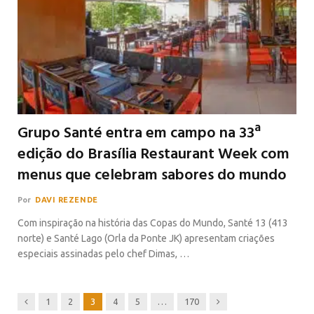
Grupo Santé entra em campo na 33ª
edição do Brasília Restaurant Week com
menus que celebram sabores do mundo
Por
DAVI REZENDE
Com inspiração na história das Copas do Mundo, Santé 13 (413
norte) e Santé Lago (Orla da Ponte JK) apresentam criações
especiais assinadas pelo chef Dimas, …
Previous
Next
1
2
3
4
5
…
170