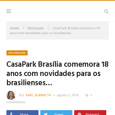
»
»
Home
Decoração
CasaPark Brasília comemora 18
anos com novidades para os brasilienses…
DECORAÇÃO
CasaPark Brasília comemora 18
anos com novidades para os
brasilienses…
Por
KARL JEANNETH
agosto 2, 2018
3
Comentários
Share
Tweet
Pinterest