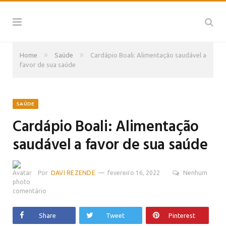
»
»
Home
Saúde
Cardápio Boali: Alimentação saudável a
favor de sua saúde
SAÚDE
Cardápio Boali: Alimentação
saudável a favor de sua saúde
Por
DAVI REZENDE
fevereiro 16, 2022
Nenhum
comentário
Share
Tweet
Pinterest