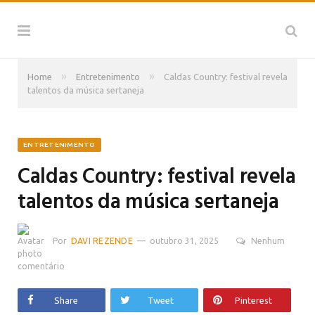
»
»
Home
Entretenimento
Caldas Country: festival revela
talentos da música sertaneja
ENTRETENIMENTO
Caldas Country: festival revela
talentos da música sertaneja
Por
DAVI REZENDE
outubro 31, 2025
Nenhum
comentário
Share
Tweet
Pinterest