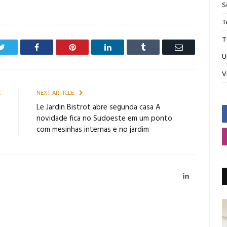
g
S
T
T
Twitter
Facebook
Pinterest
LinkedIn
Tumblr
Email
U
V
E
NEXT ARTICLE
o
Le Jardin Bistrot abre segunda casa A
s
novidade fica no Sudoeste em um ponto
com mesinhas internas e no jardim
LinkedIn