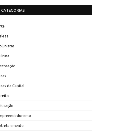
CATEGORIAS
rte
eleza
olunistas
ultura
ecoração
icas
icas da Capital
ireito
ducação
mpreendedorismo
ntretenimento