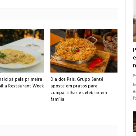
P
e
m
P
ticipa pela primeira
Dia dos Pais: Grupo Santé
I
sília Restaurant Week
aposta em pratos para
e
compartilhar e celebrar em
f
família