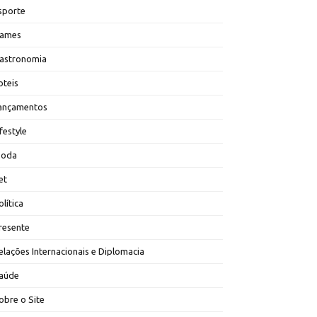
sporte
ames
astronomia
oteis
ançamentos
ifestyle
oda
et
olítica
resente
elações Internacionais e Diplomacia
aúde
obre o Site