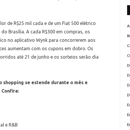
or de R$25 mil cada e de um Fiat 500 elétrico
A
o Brasília. A cada R$300 em compras, os
B
nico no aplicativo Wynk para concorrerem aos
C
ances aumentam com os cupons em dobro. Os
C
rridos até 21 de junho e os sorteios serão dia
D
D
o shopping se estende durante o mês e
D
 Confira:
D
E
E
nal e R&B
E