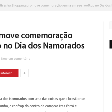
Brasília Shopping promove comemoração junina em seu rooftop no Dia do
romove comemoração
p no Dia dos Namorados
Nenhum comentário
+
interest
ia dos Namorados com uma das coisas que o brasiliense
 junho, o rooftop do centro de compras traz forró e