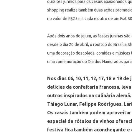
quitutes juninos para os casais apaixonados 
shopping realiza também duas ações promociona
no valor de R$25 mil cada e outro de um Fiat 50
Após dois anos de jejum, as festas juninas sã
desde o dia 20 de abril, o rooftop do Brasília
uma decoração descolada, comidas e músicas tí
uma comemoração do Dia dos Namorados para o
Nos dias 06, 10, 11, 12, 17, 18 e 19 d
delícias da confeitaria francesa, leva
outros inspirados na culinária alemã.
Thiago Lunar, Felippe Rodrigues, Lari
Os casais também podem aproveitar o
especial de rótulos de vinhos oferec
festiva fica também aconchegante e