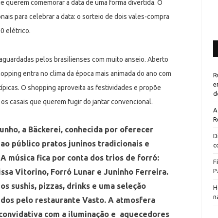
que querem comemorar a data de uma forma divertida. O
is para celebrar a data: o sorteio de dois vales-compra
0 elétrico.
o aguardadas pelos brasilienses com muito anseio. Aberto
 Shopping entra no clima da época mais animada do ano com
R
e
picas. O shopping aproveita as festividades e propõe
d
s casais que querem fugir do jantar convencional.
A
R
e junho, a Bäckerei, conhecida por oferecer
D
 ao público pratos juninos tradicionais e
c
 A música fica por conta dos trios de forró:
F
P
ssa Vitorino, Forró Lunar e Juninho Ferreira.
s sushis, pizzas, drinks e uma seleção
H
n
idos pelo restaurante Vasto. A atmosfera
 convidativa com a iluminação e aquecedores