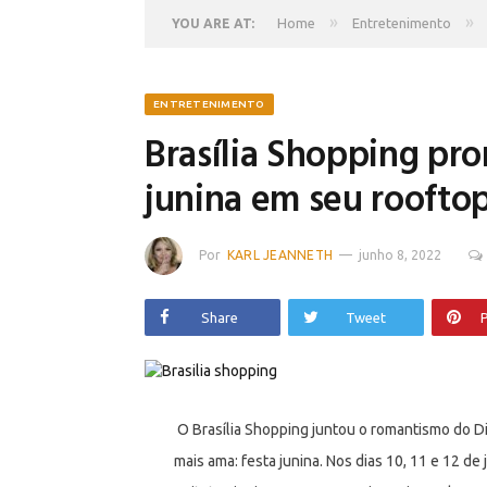
»
»
Home
Entretenimento
YOU ARE AT:
ENTRETENIMENTO
Brasília Shopping p
junina em seu roofto
Por
KARL JEANNETH
junho 8, 2022
Share
Tweet
P
O Brasília Shopping juntou o romantismo do D
mais ama: festa junina. Nos dias 10, 11 e 12 de