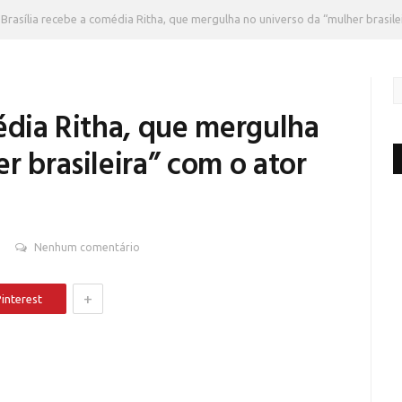
Brasília recebe a comédia Ritha, que mergulha no universo da “mulher brasile
édia Ritha, que mergulha
r brasileira” com o ator
Nenhum comentário
+
interest