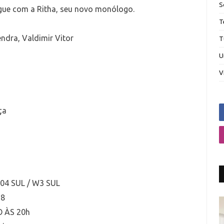
S
gue com a Ritha, seu novo monólogo.
T
ndra, Valdimir Vitor
T
U
V
ça
04 SUL / W3 SUL
18
O ÀS 20h