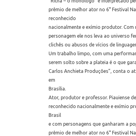
“Ritha – o monologo” é interpretado pe
prêmio de melhor ator no 6° Festival N
reconhecido
nacionalmente e exímio produtor. Com 
personagem ele nos leva ao universo fe
clichês ou abusos de vícios de linguage
Um trabalho limpo, com uma performanc
serem solto sobre a plateia é o que ga
Carlos Anchieta Produções”, conta o ato
em
Brasília.
Ator, produtor e professor. Piauiense 
reconhecido nacionalmente e exímio pr
Brasil
e com personagens que ganharam a pop
prêmio de melhor ator no 6° Festival Nac