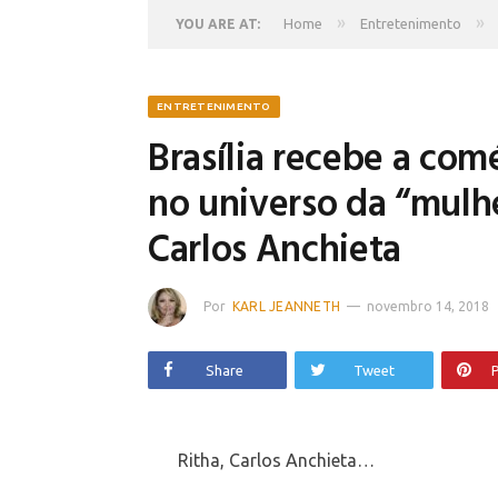
»
»
Home
Entretenimento
YOU ARE AT:
ENTRETENIMENTO
Brasília recebe a com
no universo da “mulhe
Carlos Anchieta
Por
KARL JEANNETH
novembro 14, 2018
Share
Tweet
P
Ritha, Carlos Anchieta…