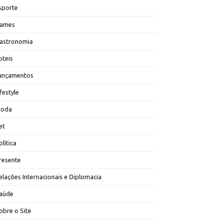
sporte
ames
astronomia
oteis
ançamentos
ifestyle
oda
et
olítica
resente
elações Internacionais e Diplomacia
aúde
obre o Site