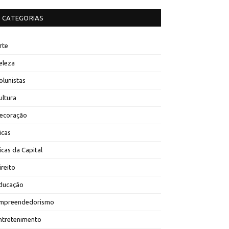
CATEGORIAS
rte
eleza
olunistas
ultura
ecoração
icas
icas da Capital
ireito
ducação
mpreendedorismo
ntretenimento