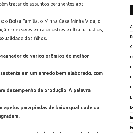
bém tratar de assuntos pertinentes aos
is: o Bolsa Família, o Minha Casa Minha Vida, o
A
ão com seres extraterrestres e ultra terrestres,
B
xualidade dos filhos.
C
, ganhador de vários prêmios de melhor
C
D
se sustenta em um enredo bem elaborado, com
D
D
bom desempenho da produção. A palavra
D
m apelos para piadas de baixa qualidade ou
E
agradam.
E
E