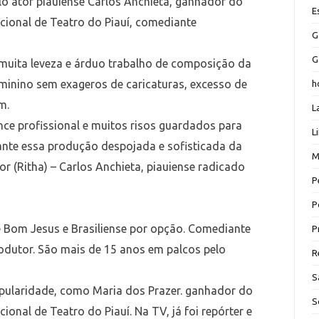
lo ator piauiense Carlos Anchieta, ganhador do
E
acional de Teatro do Piauí, comediante
G
G
muita leveza e árduo trabalho de composição da
minino sem exageros de caricaturas, excesso de
h
m.
L
e profissional e muitos risos guardados para
L
rante essa produção despojada e sofisticada da
M
r (Ritha) – Carlos Anchieta, piauiense radicado
P
P
de Bom Jesus e Brasiliense por opção. Comediante
P
odutor. São mais de 15 anos em palcos pelo
R
S
ularidade, como Maria dos Prazer. ganhador do
S
ional de Teatro do Piauí. Na TV, já foi repórter e