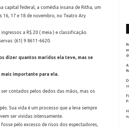
a capital federal, a comédia insana de Ritha, um
s 16, 17 e 18 de novembro, no Teatro Ary
ingressos a R$ 20 ( meia ) e classificação
servas: (61) 9 8611-6620.
R
e
d
os dizer quantos maridos ela teve, mas se
A
R
 mais importante para ela.
D
c
 ser contados pelos dedos das mãos, mas os
F
P
pés. Sua vida é um processo que a leva sempre
H
evem ser vividas intensamente.
n
 fosse pelo excesso de risos dos espectadores,