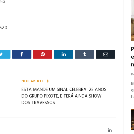
eia
6620
P
Twitter
Facebook
Pinterest
LinkedIn
Tumblr
Email
e
m
P
E
NEXT ARTICLE
I
k
ESTA MANDE UM SINAL CELEBRA 25 ANOS
e
o
DO GRUPO PIXOTE, E TERÁ AINDA SHOW
f
DOS TRAVESSOS
LinkedIn