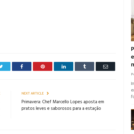
P
e
m
Twitter
Facebook
Pinterest
LinkedIn
Tumblr
Email
P
I
e
E
NEXT ARTICLE
f
m
Primavera: Chef Marcello Lopes aposta em
m
pratos leves e saborosos para a estação
a