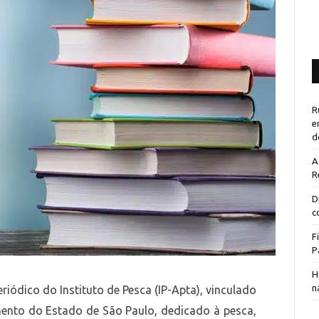
R
e
d
A
R
D
c
F
P
H
n
eriódico do Instituto de Pesca (IP-Apta), vinculado
imento do Estado de São Paulo, dedicado à pesca,