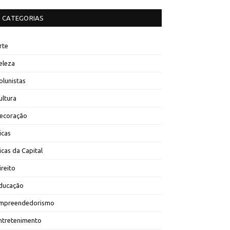
CATEGORIAS
rte
eleza
olunistas
ultura
ecoração
icas
icas da Capital
ireito
ducação
mpreendedorismo
ntretenimento