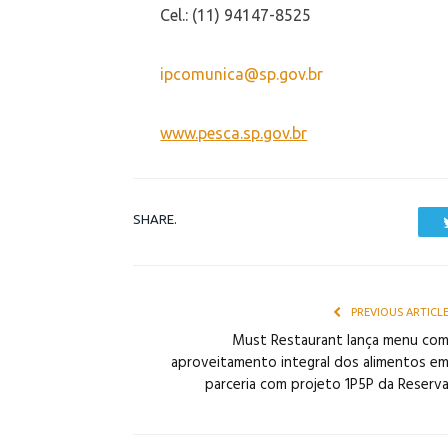
Cel.: (11) 94147-8525
ipcomunica@sp.gov.br
www.pesca.sp.gov.br
SHARE.
PREVIOUS ARTICL
Must Restaurant lança menu co
aproveitamento integral dos alimentos e
parceria com projeto 1P5P da Reserv