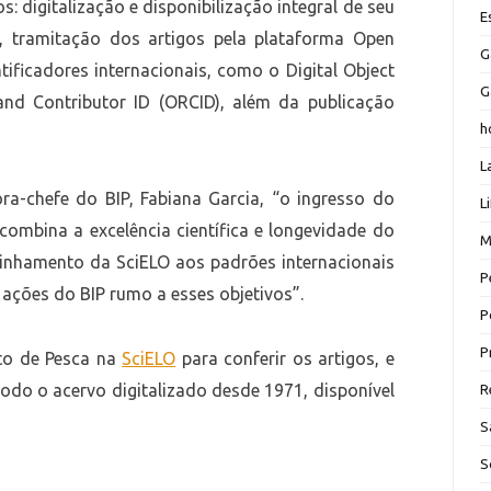
 digitalização e disponibilização integral de seu
E
o, tramitação dos artigos pela plataforma Open
G
ificadores internacionais, como o Digital Object
G
 and Contributor ID (ORCID), além da publicação
h
L
ra-chefe do BIP, Fabiana Garcia, “o ingresso do
L
combina a excelência científica e longevidade do
M
alinhamento da SciELO aos padrões internacionais
P
s ações do BIP rumo a esses objetivos”.
P
P
uto de Pesca na
SciELO
para conferir os artigos, e
todo o acervo digitalizado desde 1971, disponível
R
S
S