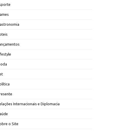
sporte
ames
astronomia
oteis
ançamentos
ifestyle
oda
et
olítica
resente
elações Internacionais e Diplomacia
aúde
obre o Site