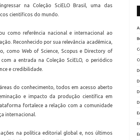
 ingressar na Coleção SciELO Brasil, uma das
dicos científicos do mundo.
A
u como referência nacional e internacional ao
B
ação. Reconhecido por sua relevância acadêmica,
C
io, como Web of Science, Scopus e Directory of
 com a entrada na Coleção SciELO, o periódico
C
nce e credibilidade.
D
D
s áreas do conhecimento, todos em acesso aberto
D
seminação e impacto da produção científica em
D
plataforma fortalece a relação com a comunidade
E
ça internacional.
E
ões na política editorial global e, nos últimos
E