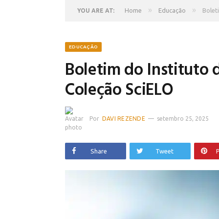
»
»
Home
Educação
Bolet
YOU ARE AT:
EDUCAÇÃO
Boletim do Instituto 
Coleção SciELO
Por
DAVI REZENDE
setembro 25, 2025
Share
Tweet
P