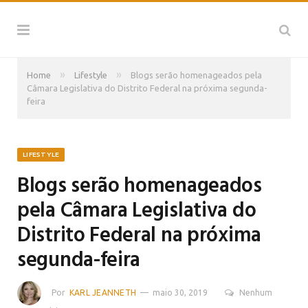
»
»
Home
Lifestyle
Blogs serão homenageados pela
Câmara Legislativa do Distrito Federal na próxima segunda-
feira
LIFESTYLE
Blogs serão homenageados
pela Câmara Legislativa do
Distrito Federal na próxima
segunda-feira
Por
KARL JEANNETH
maio 30, 2019
Nenhum