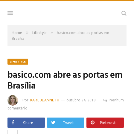
»
»
Home
Lifestyle
basico.com abre as portas em
Brasília
LIFESTYLE
basico.com abre as portas em
Brasília
Por
KARL JEANNETH
outubro 24, 2018
Nenhum
comentário
Share
Tweet
Pinterest