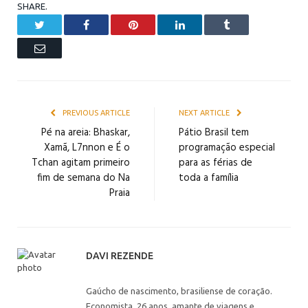
SHARE.
Twitter
Facebook
Pinterest
LinkedIn
Tumblr
Email
PREVIOUS ARTICLE
NEXT ARTICLE
Pé na areia: Bhaskar,
Pátio Brasil tem
Xamã, L7nnon e É o
programação especial
Tchan agitam primeiro
para as férias de
fim de semana do Na
toda a família
Praia
DAVI REZENDE
Gaúcho de nascimento, brasiliense de coração.
Economista, 26 anos, amante de viagens e