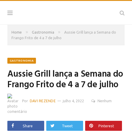
»
»
Home
Gastronomia
Aussie Grill lança a Semana do
Frango Frito de 4 a 7 de julho
GASTRONOMIA
Aussie Grill lança a Semana do
Frango Frito de 4 a 7 de julho
Por
DAVI REZENDE
julho 4, 2022
Nenhum
comentário
Share
Tweet
Pinterest