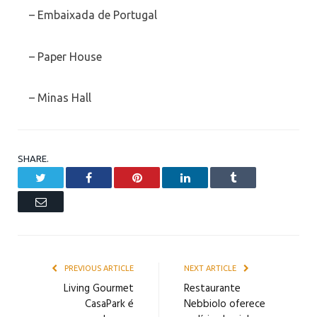
– Embaixada de Portugal
– Paper House
– Minas Hall
SHARE.
Twitter
Facebook
Pinterest
LinkedIn
Tumblr
Email
PREVIOUS ARTICLE
NEXT ARTICLE
Living Gourmet
Restaurante
CasaPark é
Nebbiolo oferece