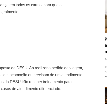
nça em todos os carros, para que o
tegralmente.
P
e
m
P
I
roposta da DESU. Ao realizar o pedido de viagem,
e
es de locomoção ou precisam de um atendimento
f
stas da DESU irão receber treinamento para
casos de atendimento diferenciado.