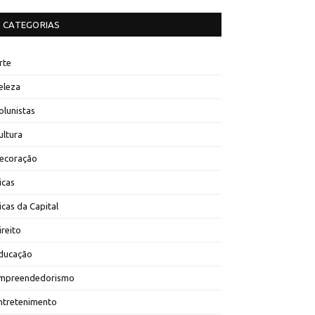
CATEGORIAS
rte
eleza
olunistas
ultura
ecoração
icas
icas da Capital
ireito
ducação
mpreendedorismo
ntretenimento