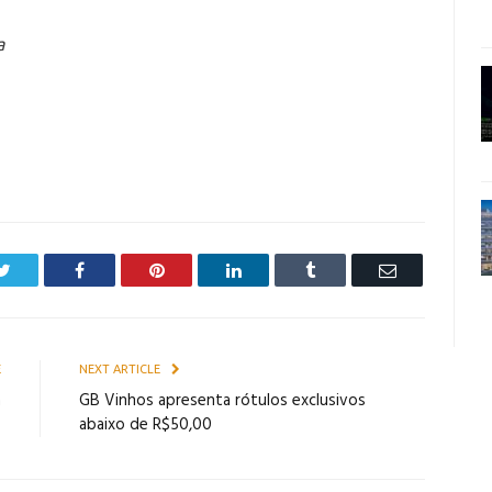
a
Twitter
Facebook
Pinterest
LinkedIn
Tumblr
Email
E
NEXT ARTICLE
a
GB Vinhos apresenta rótulos exclusivos
a
abaixo de R$50,00