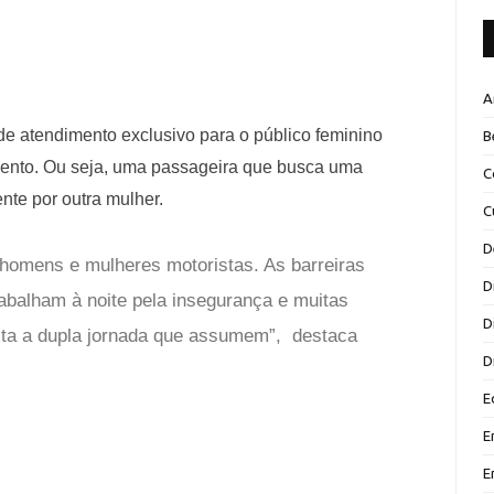
A
o de atendimento exclusivo para o público feminino
B
ento. Ou seja, uma passageira que busca uma
C
nte por outra mulher.
C
D
 homens e mulheres motoristas. As barreiras
D
rabalham à noite pela insegurança e muitas
D
ta a dupla jornada que assumem”, destaca
D
E
E
E