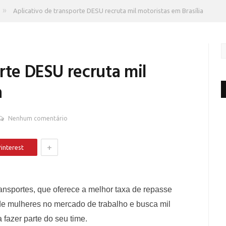
»
Aplicativo de transporte DESU recruta mil motoristas em Brasília
rte DESU recruta mil
a
Nenhum comentário
+
interest
ansportes, que oferece a melhor taxa de repasse
de mulheres no mercado de trabalho e busca mil
fazer parte do seu time.