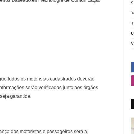
ageiros Baseado em Tecnologia de Comunicação
S
T
T
U
V
que todos os motoristas cadastrados deverão
informações serão verificadas junto aos órgãos
seja garantida.
ança dos motoristas e passageiros será a