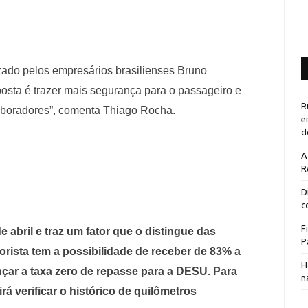
izado pelos empresários brasilienses Bruno
sta é trazer mais segurança para o passageiro e
R
laboradores”, comenta Thiago Rocha.
e
d
A
R
D
c
F
abril e traz um fator que o distingue das
P
orista tem a possibilidade de receber de 83% a
H
nçar a taxa zero de repasse para a DESU. Para
n
rá verificar o histórico de quilômetros