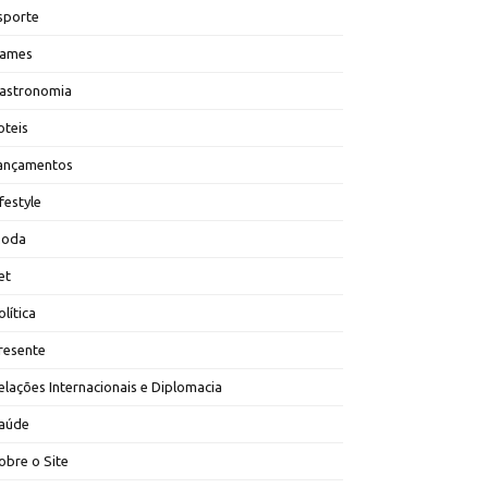
sporte
ames
astronomia
oteis
ançamentos
ifestyle
oda
et
olítica
resente
elações Internacionais e Diplomacia
aúde
obre o Site