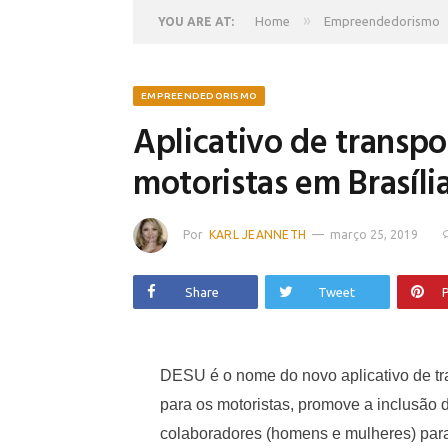
»
Home
Empreendedorismo
YOU ARE AT:
EMPREENDEDORISMO
Aplicativo de transpo
motoristas em Brasíli
Por
KARL JEANNETH
março 25, 2019
Share
Tweet
P
DESU é o nome do novo aplicativo de tr
para os motoristas, promove a inclusão 
colaboradores (homens e mulheres) para 