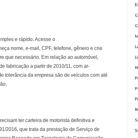
E
G
G
h
imples e rápido. Acesse o
L
rneça nome, e-mail, CPF, telefone, gênero e crie
re que necessário. Em relação ao automóvel,
L
e fabricação a partir de 2010/11, com ar-
M
 de tolerância da empresa são de veículos com até
P
ção.
P
P
R
cisam ter carteira de motorista definitiva e
S
1/2016, que trata da prestação de Serviço de
S