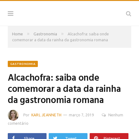
»
»
Home
Gastronomia
Alcachofra: saiba onde
comemorar a data da rainha da gastronomia romana
GASTRONOMIA
Alcachofra: saiba onde
comemorar a data da rainha
da gastronomia romana
Por
KARL JEANNETH
março 7, 2019
Nenhum
comentário
Share
Tweet
Pinterest