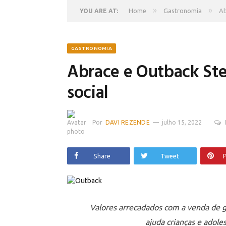
»
»
Home
Gastronomia
Ab
YOU ARE AT:
GASTRONOMIA
Abrace e Outback St
social
Por
DAVI REZENDE
julho 15, 2022
Share
Tweet
P
Valores arrecadados com a venda de gi
ajuda crianças e adol