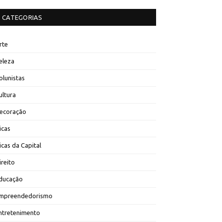
CATEGORIAS
rte
eleza
olunistas
ultura
ecoração
icas
icas da Capital
ireito
ducação
mpreendedorismo
ntretenimento