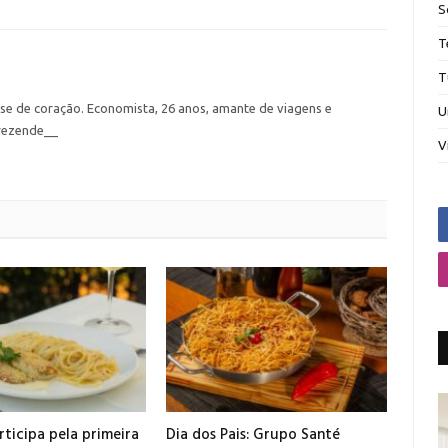
S
T
T
nse de coração. Economista, 26 anos, amante de viagens e
U
rezende__
V
ticipa pela primeira
Dia dos Pais: Grupo Santé