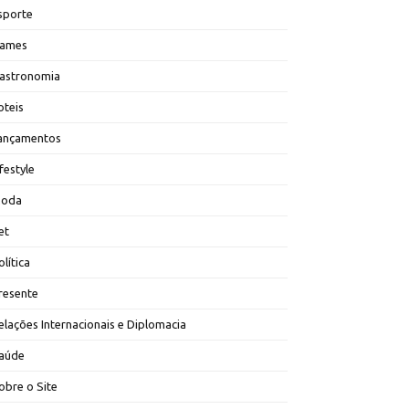
sporte
ames
astronomia
oteis
ançamentos
ifestyle
oda
et
olítica
resente
elações Internacionais e Diplomacia
aúde
obre o Site