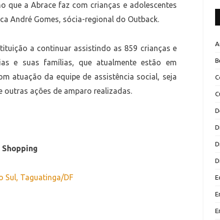
lho que a Abrace faz com crianças e adolescentes
aca André Gomes, sócia-regional do Outback.
A
ituição a continuar assistindo as 859 crianças e
B
as e suas famílias, que atualmente estão em
om atuação da equipe de assistência social, seja
C
e outras ações de amparo realizadas.
C
D
D
D
 Shopping
D
ão Sul, Taguatinga/DF
E
E
E