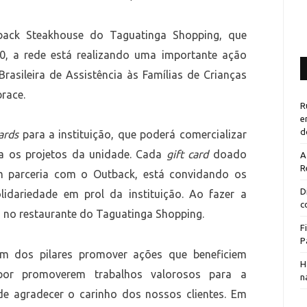
back Steakhouse do Taguatinga Shopping, que
20, a rede está realizando uma importante ação
rasileira de Assistência às Famílias de Crianças
race.
R
e
d
cards
para a instituição, que poderá comercializar
ra os projetos da unidade. Cada
gift card
doado
A
R
m parceria com o Outback, está convidando os
D
lidariedade em prol da instituição. Ao fazer a
c
o no restaurante do Taguatinga Shopping.
F
P
 dos pilares promover ações que beneficiem
H
 por promoverem trabalhos valorosos para a
n
 agradecer o carinho dos nossos clientes. Em