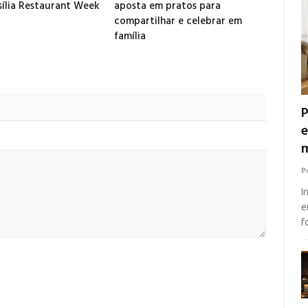
sília Restaurant Week
aposta em pratos para
compartilhar e celebrar em
família
P
e
m
P
I
e
f