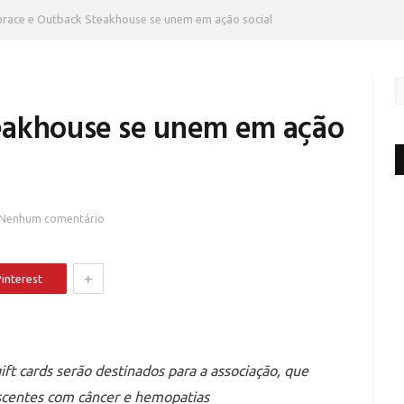
race e Outback Steakhouse se unem em ação social
eakhouse se unem em ação
Nenhum comentário
+
interest
ft cards serão destinados para a associação, que
escentes com câncer e hemopatias