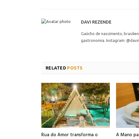
DAVI REZENDE
Gaúcho de nascimento, brasilie
gastronomia. Instagram: @davi
RELATED
POSTS
Rua do Amor transforma o
A Mano par