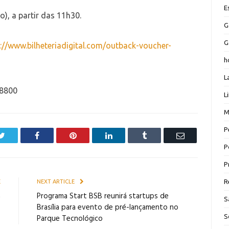
E
o), a partir das 11h30.
G
G
://www.bilheteriadigital.com/outback-voucher-
h
L
-8800
L
M
P
Twitter
Facebook
Pinterest
LinkedIn
Tumblr
Email
P
P
R
E
NEXT ARTICLE
m
Programa Start BSB reunirá startups de
S
o
Brasília para evento de pré-lançamento no
S
Parque Tecnológico