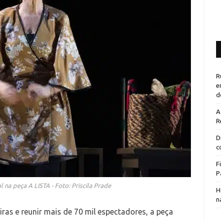
R
e
d
A
R
D
c
F
P
ral na peça A LISTA - Foto: Priscila Prade
H
n
ras e reunir mais de 70 mil espectadores, a peça