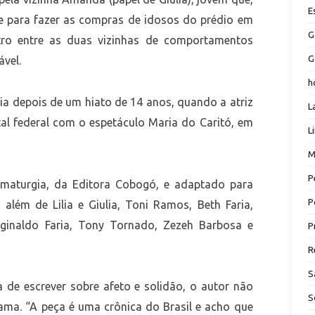
E
ce para fazer as compras de idosos do prédio em
G
ro entre as duas vizinhas de comportamentos
G
vel.
h
lia depois de um hiato de 14 anos, quando a atriz
L
tal federal com o espetáculo Maria do Caritó, em
L
M
P
amaturgia, da Editora Cobogó, e adaptado para
P
 além de Lilia e Giulia, Toni Ramos, Beth Faria,
Reginaldo Faria, Tony Tornado, Zezeh Barbosa e
P
R
S
a de escrever sobre afeto e solidão, o autor não
S
ama. “A peça é uma crônica do Brasil e acho que