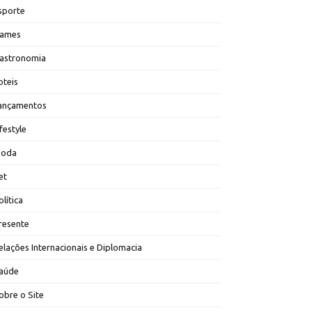
sporte
ames
astronomia
oteis
ançamentos
ifestyle
oda
et
olítica
resente
elações Internacionais e Diplomacia
aúde
obre o Site