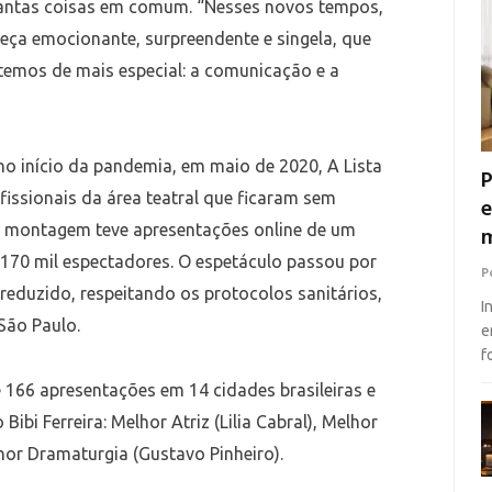
tantas coisas em comum. “Nesses novos tempos,
peça emocionante, surpreendente e singela, que
temos de mais especial: a comunicação e a
 no início da pandemia, em maio de 2020, A Lista
P
fissionais da área teatral que ficaram sem
e
 A montagem teve apresentações online de um
m
 170 mil espectadores. O espetáculo passou por
P
reduzido, respeitando os protocolos sanitários,
I
São Paulo.
e
f
e 166 apresentações em 14 cidades brasileiras e
Bibi Ferreira: Melhor Atriz (Lilia Cabral), Melhor
lhor Dramaturgia (Gustavo Pinheiro).