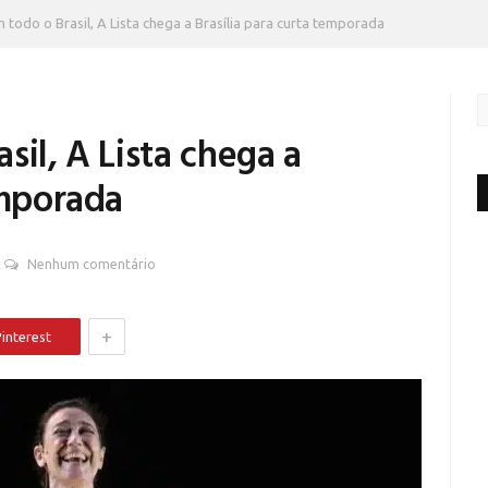
 todo o Brasil, A Lista chega a Brasília para curta temporada
sil, A Lista chega a
emporada
Nenhum comentário
+
interest