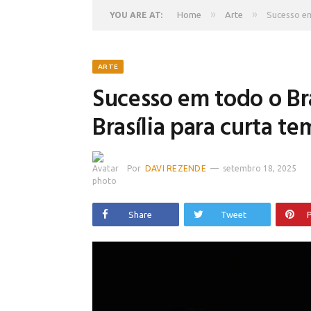
»
»
Home
Arte
Sucesso em
YOU ARE AT:
ARTE
Sucesso em todo o Bra
Brasília para curta t
Por
DAVI REZENDE
setembro 18, 2025
Share
Tweet
P