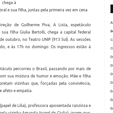
chega à
abral e sua filha, juntas pela primeira vez em cena
A
reção de Guilherme Piva, A Lista, espetáculo
B
 sua filha Giulia Bertolli, chega a capital federal
e outubro, no Teatro UNIP (913 Sul). As sessões
C
do, e às 17h no domingo. Os ingressos estão à
C
D
D
etáculo percorreu o Brasil, passando por mais de
D
com sua mistura de humor e emoção. Mãe e filha
D
erpretam vizinhas que, forçadas pela convivência,
 afeto e empatia.
E
E
(papel de Lilia), professora aposentada ranzinza e
E
pela vizinha Amanda (papel de Giulia), jovem que,