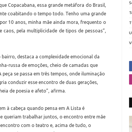
S
 que Copacabana, essa grande metáfora do Brasil,
T
sente coabitando o tempo todo. Tenho uma grande
 por 10 anos, minha mãe ainda mora, frequento o
T
e caos, pela multiplicidade de tipos de pessoas”,
U
V
 bairro, destaca a complexidade emocional da
anha-russa de emoções, cheio de camadas que
 A peça se passa em três tempos, onde iluminação
gria conduzir esse encontro de duas gerações,
eia de poesia e afeto”, afirma.
 vem à cabeça quando pensa em A Lista é
e queriam trabalhar juntos, o encontro entre mãe
re)encontro com o teatro e, acima de tudo, o