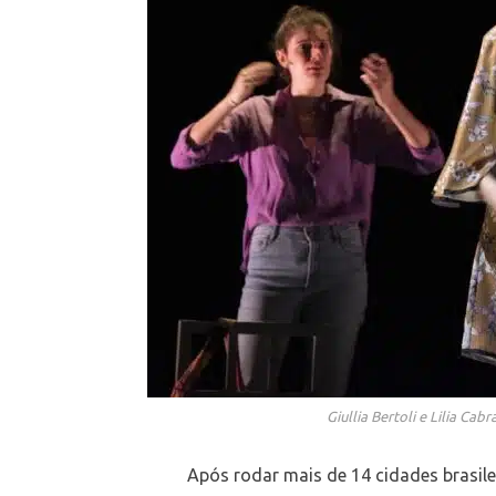
Giullia Bertoli e Lilia Cab
Após rodar mais de 14 cidades brasilei