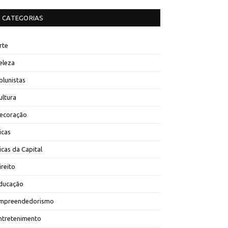
CATEGORIAS
rte
eleza
olunistas
ultura
ecoração
icas
icas da Capital
ireito
ducação
mpreendedorismo
ntretenimento