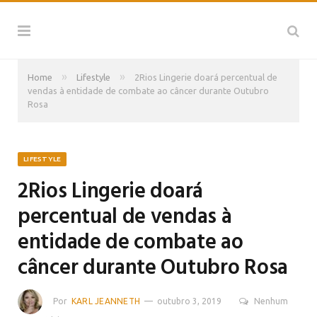
»
»
Home
Lifestyle
2Rios Lingerie doará percentual de
vendas à entidade de combate ao câncer durante Outubro
Rosa
LIFESTYLE
2Rios Lingerie doará
percentual de vendas à
entidade de combate ao
câncer durante Outubro Rosa
Por
KARL JEANNETH
outubro 3, 2019
Nenhum