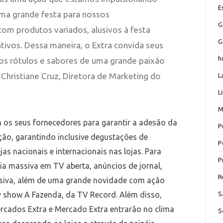
E
ma grande festa para nossos
G
com produtos variados, alusivos à festa
G
ivos. Dessa maneira, o Extra convida seus
h
s rótulos e sabores de uma grande paixão
a Christiane Cruz, Diretora de Marketing do
L
L
M
os seus fornecedores para garantir a adesão da
P
ação, garantindo inclusive degustações de
P
as nacionais e internacionais nas lojas. Para
P
ia massiva em TV aberta, anúncios de jornal,
R
lusiva, além de uma grande novidade com ação
S
y show A Fazenda, da TV Record. Além disso,
ercados Extra e Mercado Extra entrarão no clima
S