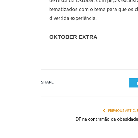
de festa da Oktober, com peças exclusi
tematizados com o tema para que os cli
divertida experiência.
OKTOBER EXTRA
SHARE.
PREVIOUS ARTICL
DF na contramão da obesidad