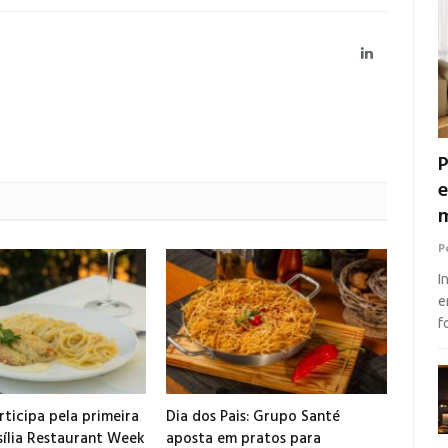
LinkedIn
P
e
m
P
I
e
f
ticipa pela primeira
Dia dos Pais: Grupo Santé
sília Restaurant Week
aposta em pratos para