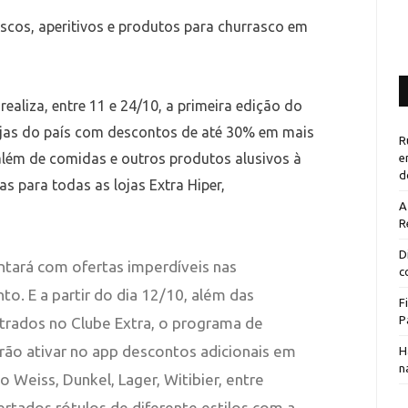
iscos, aperitivos e produtos para churrasco em
realiza, entre 11 e 24/10, a primeira edição do
vejas do país com descontos de até 30% em mais
R
além de comidas e outros produtos alusivos à
e
d
s para todas as lojas Extra Hiper,
A
R
D
ontará com ofertas imperdíveis nas
c
. E a partir do dia 12/10, além das
F
P
astrados no Clube Extra, o programa de
erão ativar no app descontos adicionais em
H
n
o Weiss, Dunkel, Lager, Witibier, entre
fertados rótulos de diferente estilos com a