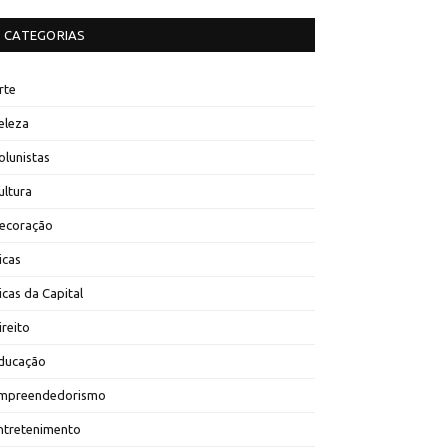
CATEGORIAS
rte
eleza
olunistas
ultura
ecoração
icas
icas da Capital
ireito
ducação
mpreendedorismo
ntretenimento