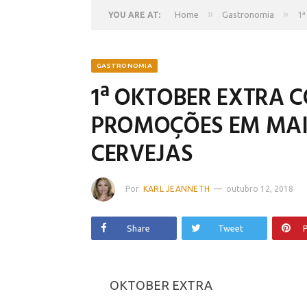
»
»
Home
Gastronomia
1
YOU ARE AT:
GASTRONOMIA
1ª OKTOBER EXTRA
PROMOÇÕES EM MAIS
CERVEJAS
Por
KARL JEANNETH
outubro 12, 2018
Share
Tweet
P
OKTOBER EXTRA