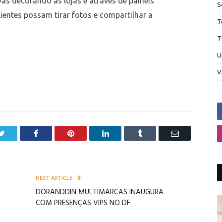
vas decorando as lojas e através de painéis
S
entes possam tirar fotos e compartilhar a
T
T
U
V
Twitter
Facebook
Pinterest
LinkedIn
Tumblr
Email
E
NEXT ARTICLE
e
DORANDDIN MULTIMARCAS INAUGURA
COM PRESENÇAS VIPS NO DF