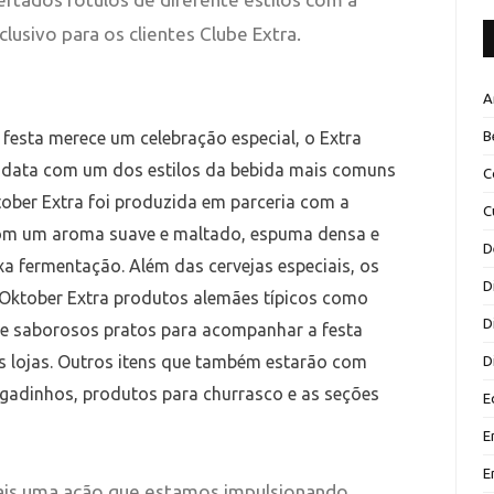
lusivo para os clientes Clube Extra.
A
festa merece um celebração especial, o Extra
B
 a data com um dos estilos da bebida mais comuns
C
ober Extra foi produzida em parceria com a
C
 com um aroma suave e maltado, espuma densa e
D
a fermentação. Além das cervejas especiais, os
D
a Oktober Extra produtos alemães típicos como
D
m de saborosos pratos para acompanhar a festa
as lojas. Outros itens que também estarão com
D
lgadinhos, produtos para churrasco e as seções
E
E
E
mais uma ação que estamos impulsionando