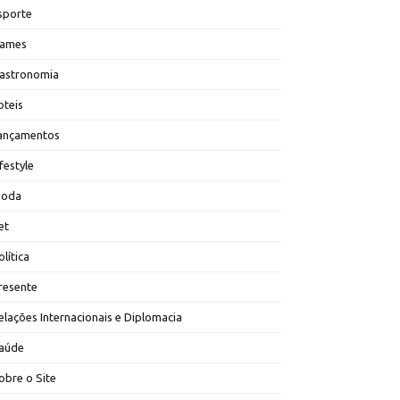
sporte
ames
astronomia
oteis
ançamentos
ifestyle
oda
et
olítica
resente
elações Internacionais e Diplomacia
aúde
obre o Site