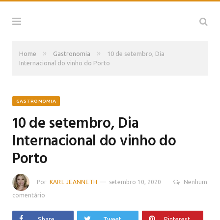
»
»
Home
Gastronomia
10 de setembro, Dia
Internacional do vinho do Porto
GASTRONOMIA
10 de setembro, Dia
Internacional do vinho do
Porto
Por
KARL JEANNETH
setembro 10, 2020
Nenhum
comentário
Share
Tweet
Pinterest