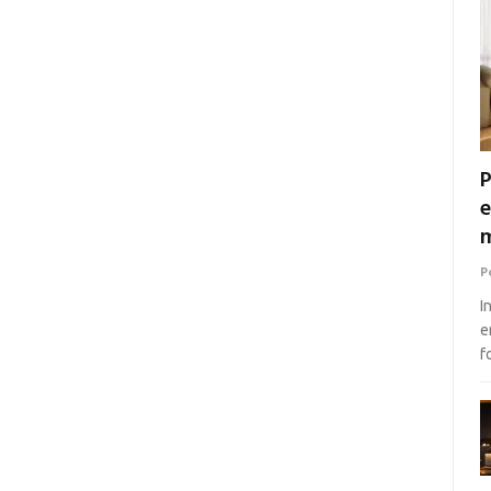
P
e
m
P
I
e
f