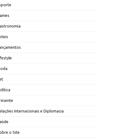
sporte
ames
astronomia
oteis
ançamentos
ifestyle
oda
et
olítica
resente
elações Internacionais e Diplomacia
aúde
obre o Site