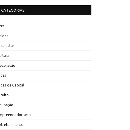
CATEGORIAS
rte
eleza
olunistas
ultura
ecoração
icas
icas da Capital
ireito
ducação
mpreendedorismo
ntretenimento