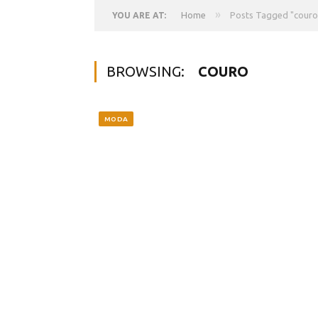
»
Home
Posts Tagged "couro
YOU ARE AT:
BROWSING:
COURO
MODA