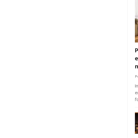
P
e
m
P
I
e
f