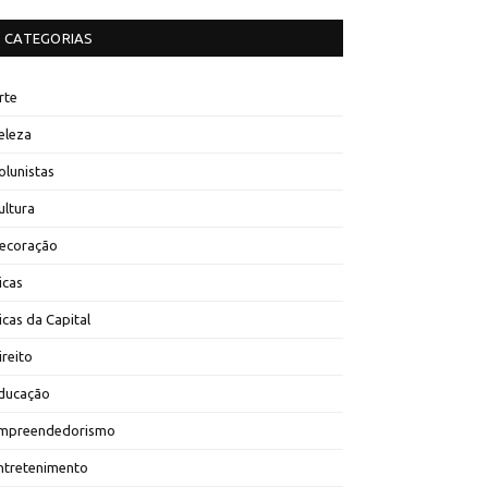
CATEGORIAS
rte
eleza
olunistas
ultura
ecoração
icas
icas da Capital
ireito
ducação
mpreendedorismo
ntretenimento