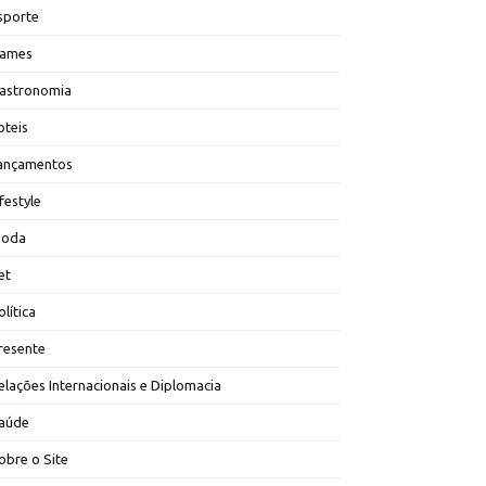
sporte
ames
astronomia
oteis
ançamentos
ifestyle
oda
et
olítica
resente
elações Internacionais e Diplomacia
aúde
obre o Site