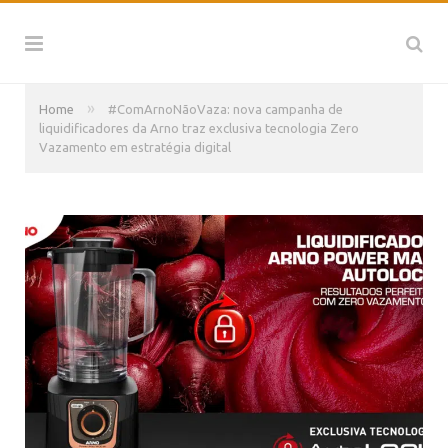
»
Home
#ComArnoNãoVaza: nova campanha de
liquidificadores da Arno traz exclusiva tecnologia Zero
Vazamento em estratégia digital