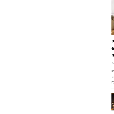
P
e
m
P
I
e
f