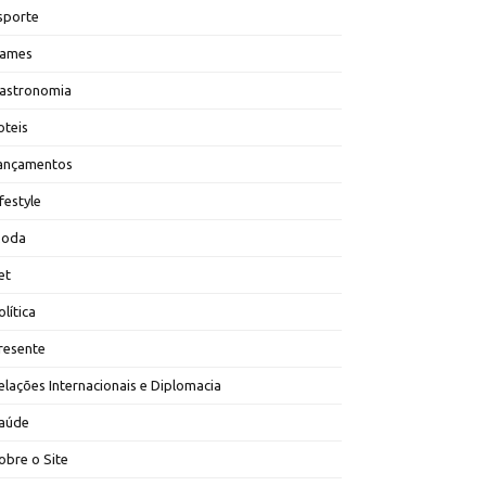
sporte
ames
astronomia
oteis
ançamentos
ifestyle
oda
et
olítica
resente
elações Internacionais e Diplomacia
aúde
obre o Site