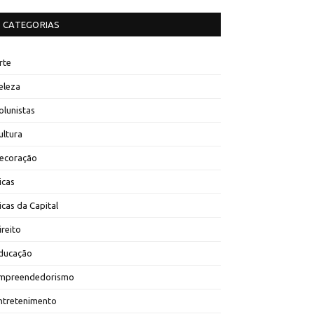
CATEGORIAS
rte
eleza
olunistas
ultura
ecoração
icas
icas da Capital
ireito
ducação
mpreendedorismo
ntretenimento