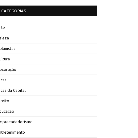
CATEGORIAS
rte
eleza
olunistas
ultura
ecoração
icas
icas da Capital
ireito
ducação
mpreendedorismo
ntretenimento