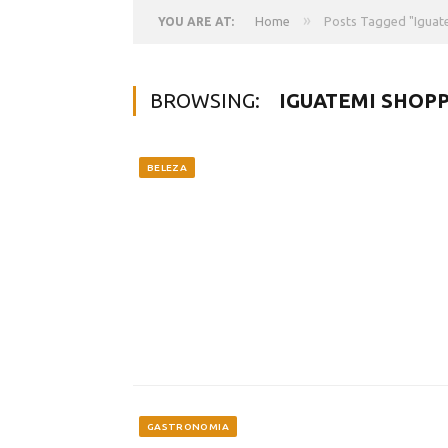
»
Home
Posts Tagged "Iguate
YOU ARE AT:
BROWSING:
IGUATEMI SHOPP
BELEZA
GASTRONOMIA