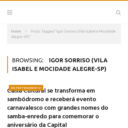
»
Home
Posts Tagged "Igor Sorriso (Vila Isabel e Mocidade
Alegre-SP)"
BROWSING:
IGOR SORRISO (VILA
ISABEL E MOCIDADE ALEGRE-SP)
Caixa Cultural se transforma em
ENTRETENIMENTO
sambódromo e receberá evento
carnavalesco com grandes nomes do
samba-enredo para comemorar o
aniversário da Capital