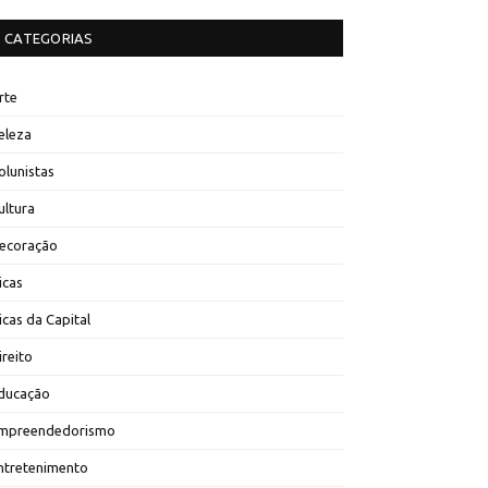
CATEGORIAS
rte
eleza
olunistas
ultura
ecoração
icas
icas da Capital
ireito
ducação
mpreendedorismo
ntretenimento