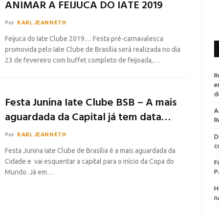
ANIMAR A FEIJUCA DO IATE 2019
Por
KARL JEANNETH
Feijuca do Iate Clube 2019… Festa pré-carnavalesca
promovida pelo Iate Clube de Brasília será realizada no dia
23 de fevereiro com buffet completo de feijoada,…
R
e
d
Festa Junina Iate Clube BSB – A mais
A
aguardada da Capital já tem data…
R
Por
KARL JEANNETH
D
c
Festa Junina Iate Clube de Brasília é a mais aguardada da
Cidade e vai esquentar a capital para o início da Copa do
F
Mundo. Já em…
P
H
n