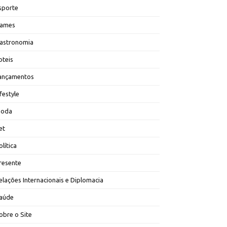
sporte
ames
astronomia
oteis
ançamentos
ifestyle
oda
et
olítica
resente
elações Internacionais e Diplomacia
aúde
obre o Site