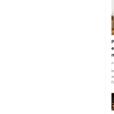
P
e
m
P
I
e
f