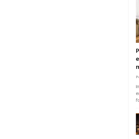
P
e
m
P
I
e
f