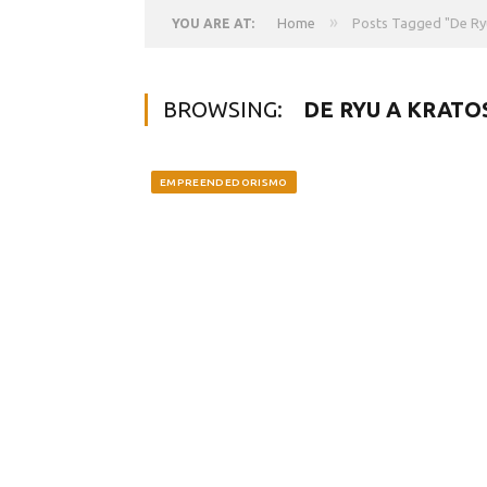
»
Home
Posts Tagged "De Ry
YOU ARE AT:
BROWSING:
DE RYU A KRATO
EMPREENDEDORISMO